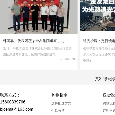
韩国客户代表团莅临金友集团考察，共
追光极境：定日镜电
近日， 韩国大建全球株式会社韩国代表团莅临金友
硬核赋能光热之巅｜金
集团深度考察交流，聚焦伴热自限温电
术为光热追光之路筑牢
2026/6/20
电缆的
共32条记录
联系方式：
购物指南
送货说
15600839766
选择配送方式
购物流
bjcema@163.com
付款收货
订购方