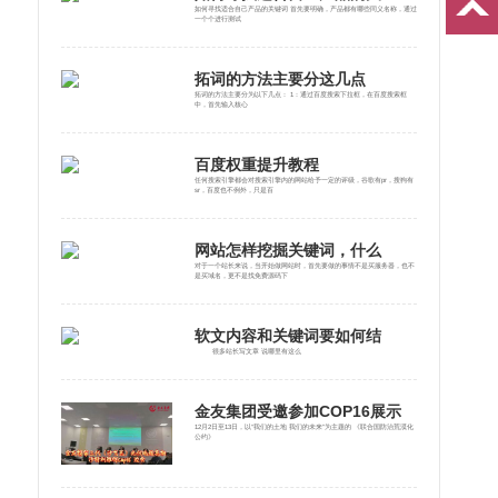
如何寻找适合自己产品的关键词 首先要明确，产品都有哪些同义名称，通过
一个个进行测试
拓词的方法主要分这几点
拓词的方法主要分为以下几点： 1：通过百度搜索下拉框，在百度搜索框
中，首先输入核心
百度权重提升教程
任何搜索引擎都会对搜索引擎内的网站给予一定的评级，谷歌有pr，搜狗有
sr，百度也不例外，只是百
网站怎样挖掘关键词，什么
对于一个站长来说，当开始做网站时，首先要做的事情不是买服务器，也不
是买域名，更不是找免费源码下
软文内容和关键词要如何结
很多站长写文章 说哪里有这么
金友集团受邀参加COP16展示
12月2日至13日，以“我们的土地 我们的未来”为主题的 《联合国防治荒漠化
公约》